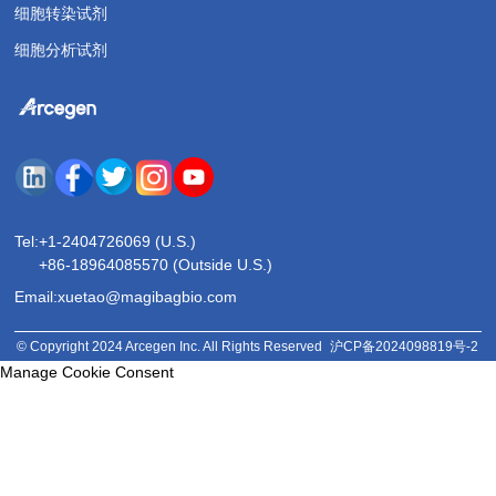
细胞转染试剂
细胞分析试剂
Tel:
+1-2404726069 (U.S.)
+86-18964085570 (Outside U.S.)
Email:xuetao@magibagbio.com
© Copyright 2024 Arcegen Inc. All Rights Reserved
沪CP备2024098819号-2
Manage Cookie Consent