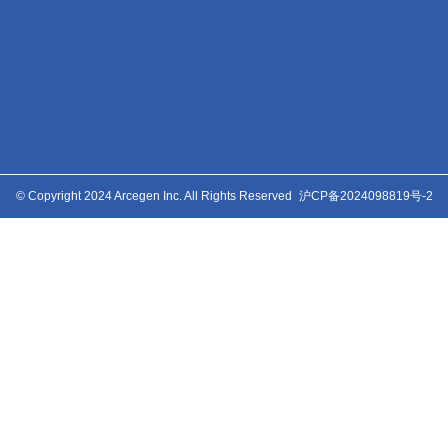
© Copyright 2024 Arcegen Inc. All Rights Reserved
沪CP备2024098819号-2