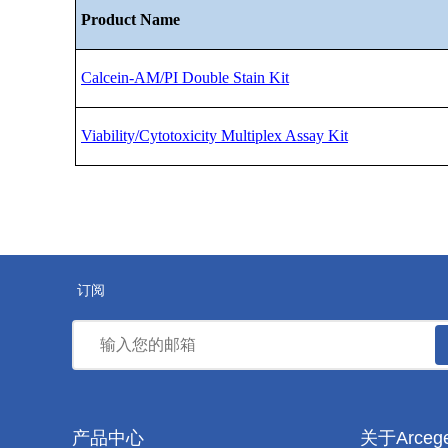
Product Name
Calcein-AM/PI Double Stain Kit
Viability/Cytotoxicity Multiplex Assay Kit
订阅
产品中心
关于Arceg