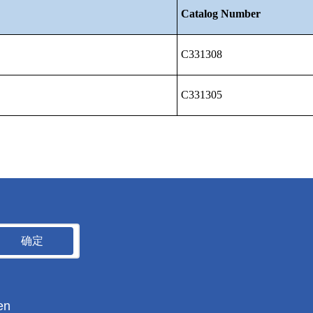
Catalog
Number
C331308
C331305
确定
en