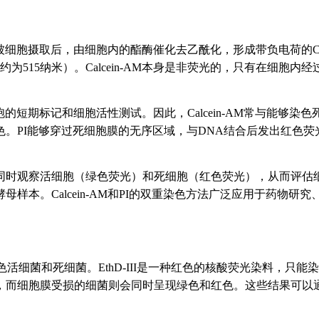
它在被细胞摄取后，由细胞内的酯酶催化去乙酰化，形成带负电荷的C
为515纳米）。Calcein-AM本身是非荧光的，只有在细胞
短期标记和细胞活性测试。因此，Calcein-AM常与能够染色死细胞的荧
PI能够穿过死细胞膜的无序区域，与DNA结合后发出红色荧光
同时观察活细胞（绿色荧光）和死细胞（红色荧光），从而评估
样本。Calcein-AM和PI的双重染色方法广泛应用于药物研
细菌和死细菌。EthD-III是一种红色的核酸荧光染料，只能染色那
，而细胞膜受损的细菌则会同时呈现绿色和红色。这些结果可以