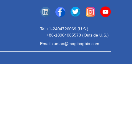
Tel:
+1-2404726069 (U.S.)
+86-18964085570 (Outside U.S.)
Email:xuetao@magibagbio.com