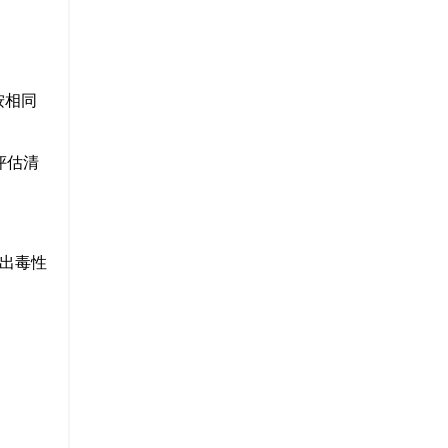
。
按相同
评估清
现出毒性