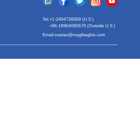
Tel:
+1-2404726069 (U.S.)
+86-18964085570 (Outside U.S.)
Email:xuetao@magibagbio.com