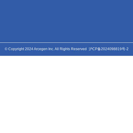
© Copyright 2024 Arcegen Inc. All Rights Reserved
沪CP备2024098819号-2