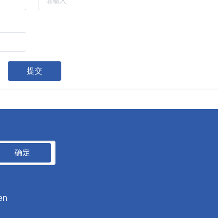
提交
确定
en