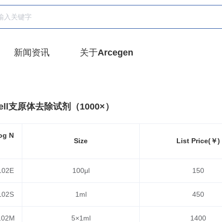
新闻资讯
关于Arcegen
；DfCell支原体去除试剂（1000×）
og N
Size
List Price(￥)
.
102E
100μl
150
102S
1ml
450
102M
5×1ml
1400