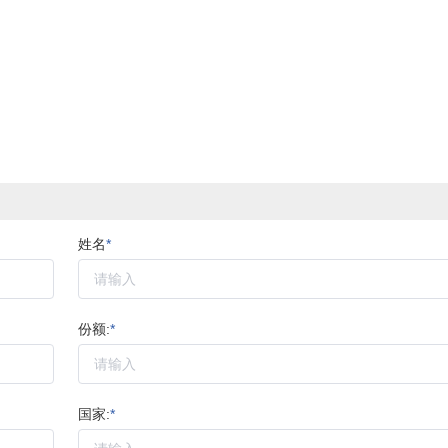
姓名
*
份额:
*
国家:
*