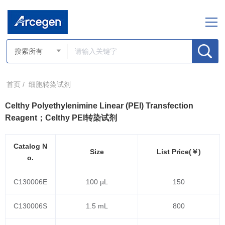
首页 /
细胞转染试剂
Celthy Polyethylenimine Linear (PEI) Transfection
Reagent；Celthy PEI转染试剂
Catalog N
Size
List Price(￥)
o.
C130006E
100 µL
150
C130006S
1.5 mL
800