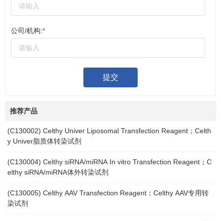
公司/机构:
*
提交
推荐产品
(C130002) Celthy Univer Liposomal Transfection Reagent；Celth
y Univer脂质体转染试剂
(C130004) Celthy siRNA/miRNA In vitro Transfection Reagent；C
elthy siRNA/miRNA体外转染试剂
(C130005) Celthy AAV Transfection Reagent；Celthy AAV专用转
染试剂