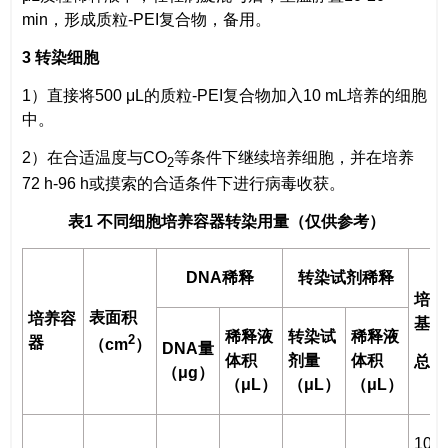
min，形成质粒-PEI复合物，备用。
3 转染细胞
1）直接将500 μL的质粒-PEI复合物加入10 mL培养的细胞
中。
2）在合适温度与CO
等条件下继续培养细胞，并在培养
2
72 h-96 h或摸索的合适条件下进行病毒收获。
表1 不同细胞培养容器转染用量（仅供参考）
DNA稀释
转染试剂稀释
培养
表面积
培养容
基
稀释液
转染试
稀释液
2
器
（cm
）
DNA量
体积
剂量
体积
总量
（μg）
（μL）
（μL）
（μL）
100